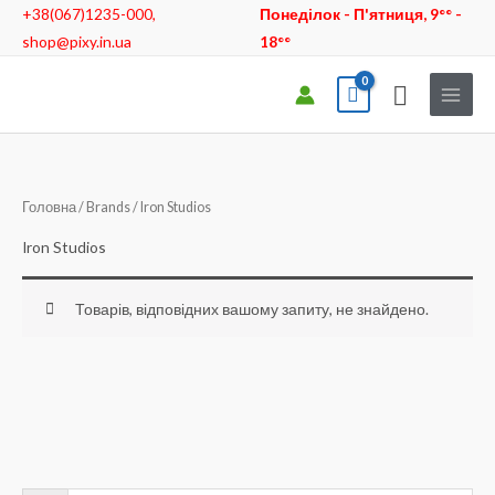
Перейти
+38(067)1235-000,
Понеділок - П'ятниця, 9°° -
до
shop@pixy.in.ua
18°°
вмісту
Пошук
Головна
/
Brands
/ Iron Studios
Iron Studios
Товарів, відповідних вашому запиту, не знайдено.