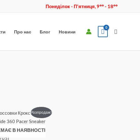
Понеділок - П'ятниця, 9°° - 18°°
Пошук
кти
Про нас
Блог
Новини
Оригінальна
Поточна
Цей
Розпродаж!
ціна:
ціна:
товар
₴2450.
₴1799.
має
ЕМАЄ В НАЯВНОСТІ
кілька