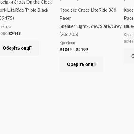
осівки Crocs On the Clock
варіантів.
варіантів.
rk LiteRide Triple Black
Кросівки Crocs LiteRide 360
Крос
Параметри
Параметри
09475)
Pacer
Pace
можна
можна
Sneaker Light/Grey/Slate/Grey
Blue
осівки
вибрати
вибрати
4000
₴
2449
(206705)
Кросі
на
на
₴
245
Кросівки
сторінці
сторінці
Оберіть опції
₴
1849
–
₴
2199
товару
товару
О
Оберіть опції