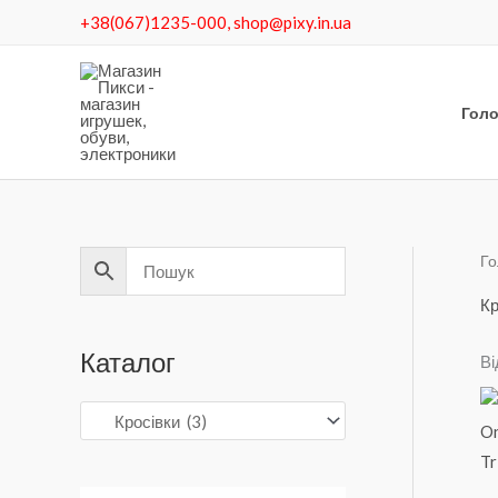
Перейти
+38(067)1235-000, shop@pixy.in.ua
до
вмісту
Гол
Го
Кр
Каталог
Ві