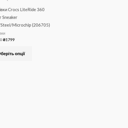
варіантів.
івки Crocs LiteRide 360
Параметри
r Sneaker
можна
/Steel/Microchip (206705)
вибрати
вки
на
0
₴
1799
сторінці
товару
беріть опції