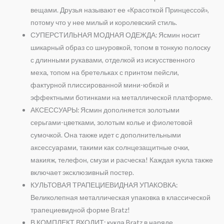
вещами. Друзья называют ее «Красоткой Принцессой»,
потому что у нее милый и королевский стиль.
СУПЕРСТИЛЬНАЯ МОДНАЯ ОДЕЖДА: Ясмин носит
шикарный образ со шнуровкой, топом в тонкую полоску
с длинными рукавами, отделкой из искусственного
меха, топом на бретельках с принтом пейсли,
фактурной плиссированной мини-юбкой и
эффектными ботинками на металлической платформе.
АКСЕССУАРЫ: Ясмин дополняется золотыми
серьгами-цветками, золотым колье и фиолетовой
сумочкой. Она также идет с дополнительными
аксессуарами, такими как солнцезащитные очки,
макияж, телефон, смузи и расческа! Каждая кукла также
включает эксклюзивный постер.
КУЛЬТОВАЯ ТРАПЕЦИЕВИДНАЯ УПАКОВКА:
Великолепная металлическая упаковка в классической
трапециевидной форме Bratz!
В КОМПЛЕКТ ВХОДИТ: кукла Bratz в наряде,