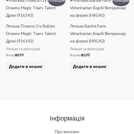
Розпродаж!
Розпродаж!
ціна:
ціна:
ціна:
ціна:
₴700.
₴499.
₴1240.
₴699.
Лялька Плакса Cry Babies
Лялька Barbie Farm
Dreamy Magic Tears Talent
Veterinarian Барбі Ветеринар
Дрімі (916142)
на фермі (HRG42)
Ляльки та аксесуари
Ляльки та аксесуари
₴
700
₴
499
₴
1240
₴
699
Додати в кошик
Додати в кошик
Інформація
Про магазин