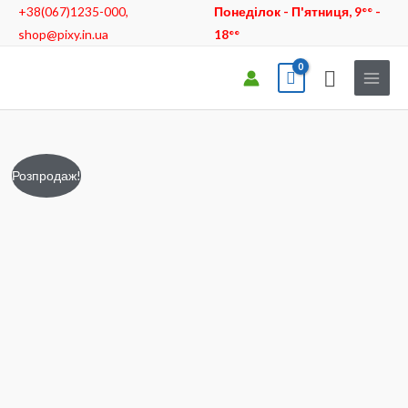
Перейти
+38(067)1235-000,
Понеділок - П'ятниця, 9°° -
до
shop@pixy.in.ua
18°°
вмісту
Пошук
Оригінальна
Поточна
Розпродаж!
ціна:
ціна:
₴1650.
₴1349.