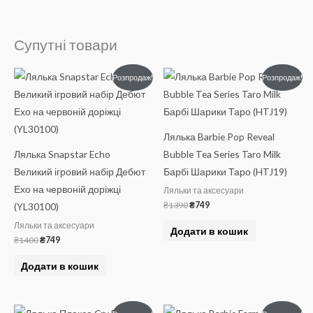
Супутні товари
Оригінальна
Поточна
Оригінальна
Поточна
Розпродаж!
Розпродаж!
ціна:
ціна:
ціна:
ціна:
₴1400.
₴749.
₴1390.
₴749.
Лялька Barbie Pop Reveal
Лялька Snapstar Echo
Bubble Tea Series Taro Milk
Великий ігровий набір Дебют
Барбі Шарики Таро (HTJ19)
Ехо на червоній доріжці
Ляльки та аксесуари
₴
1390
₴
749
(YL30100)
Ляльки та аксесуари
Додати в кошик
₴
1400
₴
749
Додати в кошик
Оригінальна
Поточна
Оригінальна
Поточна