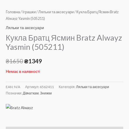
Головна
/
Іграшки
/
Ляльки та аксесуари
/ Кукла Братц Ясмин Bratz
Alwayz Yasmin (505211)
Ляльки та аксесуари
Кукла Братц Ясмин Bratz Alwayz
Yasmin (505211)
₴
1650
₴
1349
Немає в наявності
EAN:
N/A
Артикул:
6562411
Категорія:
Ляльки та аксесуари
Позначки:
Дівчаткам
,
Знижки