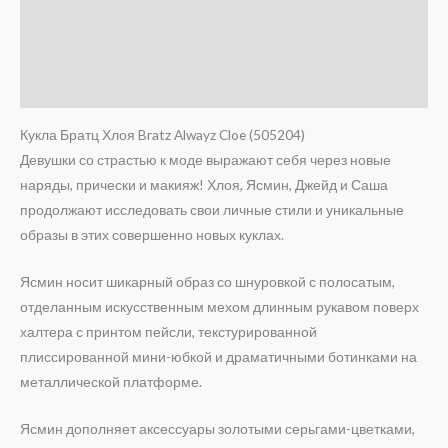
Опис
Brand
Відгуки (0)
Кукла Братц Хлоя Bratz Alwayz Cloe (505204)
Девушки со страстью к моде выражают себя через новые
наряды, прически и макияж! Хлоя, Ясмин, Джейд и Саша
продолжают исследовать свои личные стили и уникальные
образы в этих совершенно новых куклах.
Ясмин носит шикарный образ со шнуровкой с полосатым,
отделанным искусственным мехом длинным рукавом поверх
халтера с принтом пейсли, текстурированной
плиссированной мини-юбкой и драматичными ботинками на
металлической платформе.
Ясмин дополняет аксессуары золотыми серьгами-цветками,