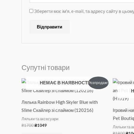
Зберегти моє ім'я, e-mail, та адресу сайту в цьо
Супутні товари
Оригінальна
Поточна
Ори
НЕМАЄ В НАЯВНОСТІ
Розпродаж!
ціна:
ціна:
ціна
Н
₴1700.
₴1049.
₴19
Лялька Rainbow High Skyler Blue with
Slime Скайлер зі слаймом (120216)
Ігровий на
Pet Bouti
Ляльки та аксесуари
₴
1700
₴
1049
Ляльки та 
₴
1900
₴
10