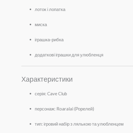
лоток і лопатка
миска
іграшка-рибка
додаткові іграшки для улюбленця
Характеристики
серія: Cave Club
персонаж: Roaralai (Рорелей)
тип: ігровий набір з лялькою та улюбленцем