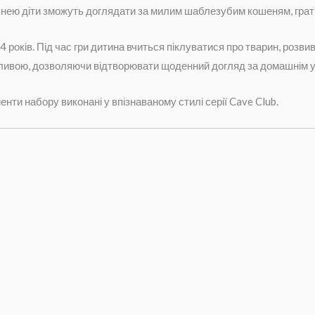
 нею діти зможуть доглядати за милим шаблезубим кошеням, гратис
д 4 років. Під час гри дитина вчиться піклуватися про тварин, роз
хопливою, дозволяючи відтворювати щоденний догляд за домашнім
енти набору виконані у впізнаваному стилі серії Cave Club.