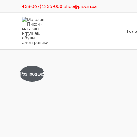
Перейти
+38(067)1235-000, shop@pixy.in.ua
до
вмісту
Гол
Розпродаж!