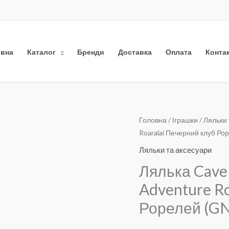
овна
Каталог
Бренди
Доставка
Оплата
Конта
Лялька
Головна
/
Іграшки
/
Ляльки 
Оригіналь
Пото
Roaralai Печерний клуб Ро
Cave
ціна:
ціна:
Club
Ляльки та аксесуари
Purr-
₴850.
₴499.
Лялька Cave 
fect
Adventure Ro
Pet
Adventure
Рорелей (GN
Roaralai