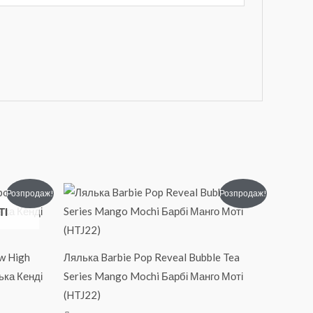
Оригінальна
Поточна
Розпродаж!
Розпродаж!
ціна:
ціна:
ТІ
₴1390.
₴749.
ow High
Лялька Barbie Pop Reveal Bubble Tea
ька Кенді
Series Mango Mochi Барбі Манго Моті
(HTJ22)