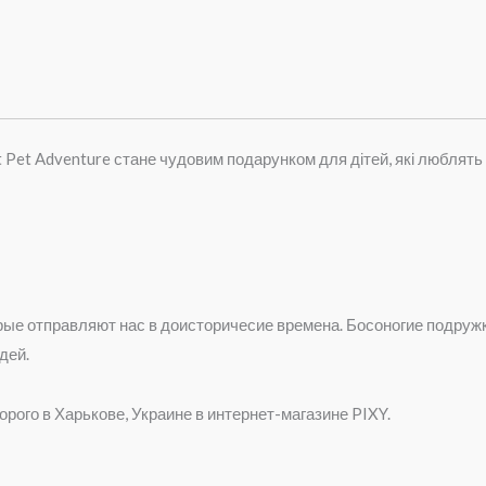
t Pet Adventure стане чудовим подарунком для дітей, які люблять тв
орые отправляют нас в доисторичесие времена. Босоногие подру
дей.
рого в Харькове, Украине в интернет-магазине PIXY.