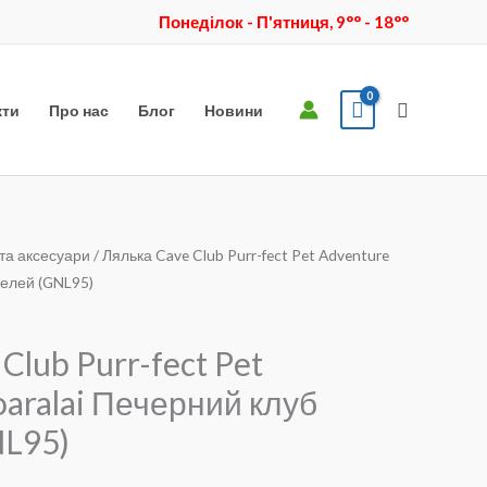
Понеділок - П'ятниця, 9°° - 18°°
Пошук
кти
Про нас
Блог
Новини
та аксесуари
/ Лялька Cave Club Purr-fect Pet Adventure
на
чна
релей (GNL95)
Club Purr-fect Pet
aralai Печерний клуб
L95)