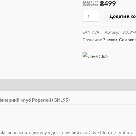
Печерний
₴
850
₴
499
клуб
Додати в к
Рорелей
(GNL95)
EAN:
N/A
Артикул:
20899
кількість
Позначки:
Знижки
,
Самовив
 Печерний клуб Рорелей (GNL95)
alai
переносить дитину у доісторичний світ Cave Club, де турбот