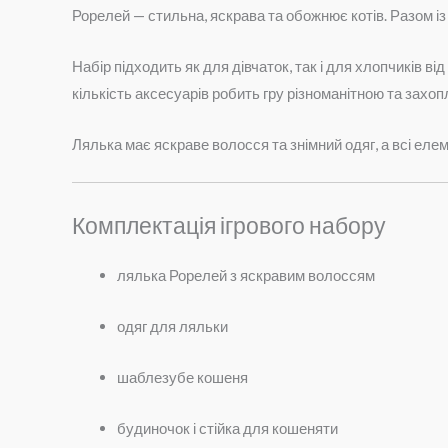
Рорелей — стильна, яскрава та обожнює котів. Разом із
Набір підходить як для дівчаток, так і для хлопчиків ві
кількість аксесуарів робить гру різноманітною та за
Лялька має яскраве волосся та знімний одяг, а всі елем
Комплектація ігрового набору
лялька Рорелей з яскравим волоссям
одяг для ляльки
шаблезубе кошеня
будиночок і стійка для кошеняти