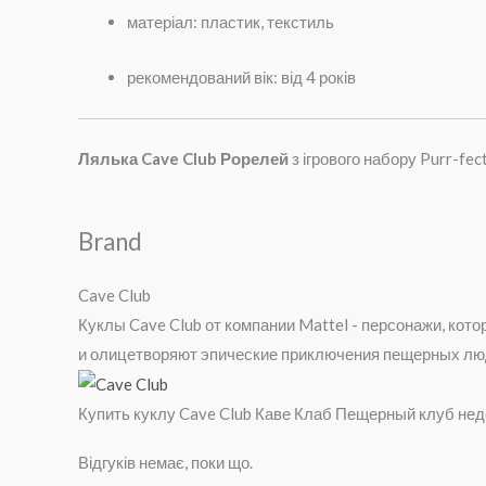
матеріал: пластик, текстиль
рекомендований вік: від 4 років
Лялька Cave Club Рорелей
з ігрового набору Purr-fec
Brand
Cave Club
Куклы Cave Club от компании Mattel - персонажи, кот
и олицетворяют эпические приключения пещерных лю
Купить куклу Cave Club Каве Клаб Пещерный клуб недо
Відгуків немає, поки що.