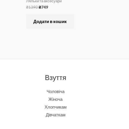
Ляльки та аксесуари
₴
1390
₴
749
Додати в кошик
Взуття
Чоловіча
Жіноча
Хлопчикам
Дівчаткам