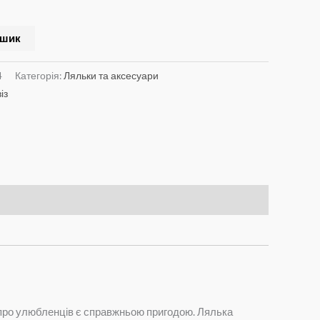
ошик
4
Категорія:
Ляльки та аксесуари
із
а про улюбленців є справжньою пригодою. Лялька