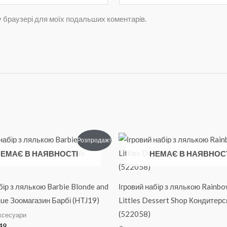
му браузері для моїх подальших коментарів.
гінальна
Поточна
Оригінальна
Поточна
Розпродаж!
:
ціна:
ціна:
ціна:
ЕМАЄ В НАЯВНОСТІ
НЕМАЄ В НАЯВНОС
00.
₴1049.
₴1300.
₴849.
бір з лялькою Barbie Blonde and
Ігровий набір з лялькою Rainb
que Зоомагазин Барбі (HTJ19)
Littles Dessert Shop Кондитерс
(522058)
аксесуари
49