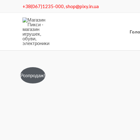
Перейти
+38(067)1235-000, shop@pixy.in.ua
до
вмісту
Гол
Розпродаж!