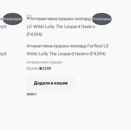
Оригінальна
Поточна
Розпродаж!
Розпродаж!
ціна:
ціна:
₴2300.
₴1349.
Інтерактивна іграшка леопард FurReal Lil’
луб
Wilds Lolly The Leopard Hasbro (F4394)
Інтерактивні іграшки
₴
2300
₴
1349
Додати в кошик
Оцінено в
5.00
з 5