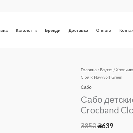
овна
Каталог
Бренди
Доставка
Оплата
Конта
Головна
/
Взуття
/
Хлопчик
Оригіналь
Пото
Clog K Navyvolt Green
ціна:
ціна:
Сабо
₴850.
₴639.
Сабо детские
Crocband Clo
₴
850
₴
639