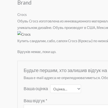
Brand
Crocs
Обувь Crocs изготовлена из инновационного материала
уникальном дизайне. Обувь производят в США, Мексике
Купить сандалии, сабо, сапоги Crocs (Кроксы) по низко
Відгуків немає, поки що.
Будьте першим, хто залишив відгук на
Ваша e-mail адреса не оприлюднюватиметься.
Обо
Ваша оцінка
Ваш відгук
*