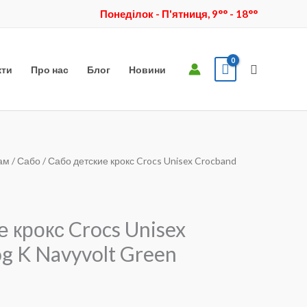
Понеділок - П'ятниця, 9°° - 18°°
Пошук
кти
Про нас
Блог
Новини
ам
/
Сабо
/ Сабо детские крокс Crocs Unisex Crocband
на
чна
 крокс Crocs Unisex
g K Navyvolt Green