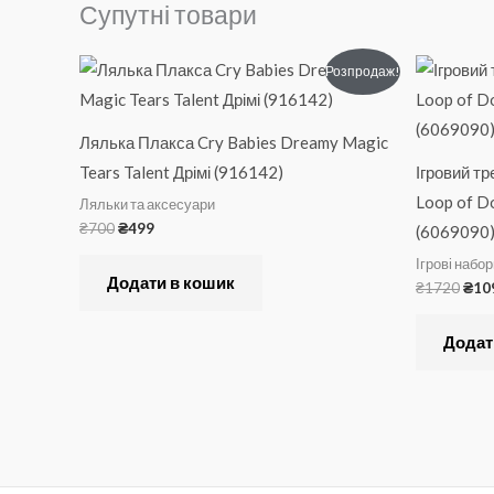
Супутні товари
Оригінальна
Поточна
Ори
Розпродаж!
ціна:
ціна:
ціна
₴700.
₴499.
₴17
Лялька Плакса Cry Babies Dreamy Magic
Tears Talent Дрімі (916142)
Ігровий т
Loop of D
Ляльки та аксесуари
₴
700
₴
499
(6069090
Ігрові набо
Додати в кошик
₴
1720
₴
10
Додат