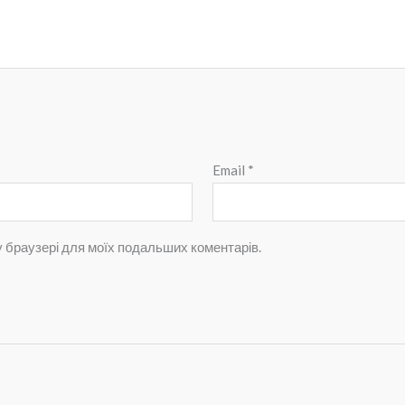
Email
*
му браузері для моїх подальших коментарів.