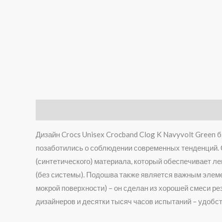
Опис
Brand
Відгуки (0)
Дизайн Crocs Unisex Crocband Clog K Navyvolt Green 
позаботились о соблюдении современных тенденций. О
(синтетического) материала, который обеспечивает л
(без системы). Подошва также является важным элемен
мокрой поверхности) – он сделан из хорошей смеси ре
дизайнеров и десятки тысяч часов испытаний – удобс