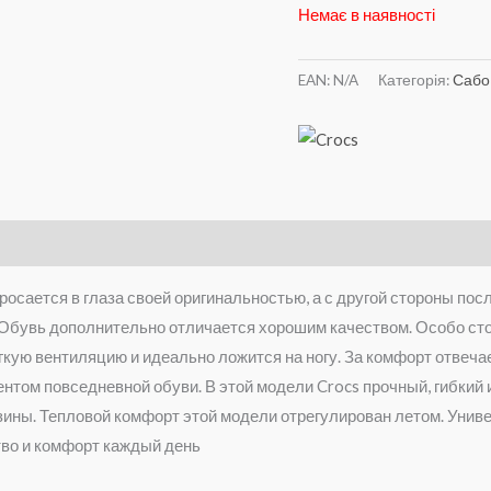
Немає в наявності
EAN:
N/A
Категорія:
Сабо
бросается в глаза своей оригинальностью, а с другой стороны п
бувь дополнительно отличается хорошим качеством. Особо стоит
егкую вентиляцию и идеально ложится на ногу. За комфорт отве
том повседневной обуви. В этой модели Crocs прочный, гибкий 
зины. Тепловой комфорт этой модели отрегулирован летом. Униве
тво и комфорт каждый день