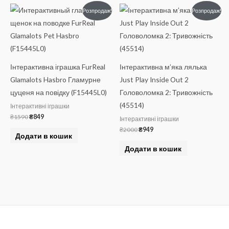
Оригінальна
Поточна
Оригінальна
Поточна
Розпродаж!
Розпродаж!
ціна:
ціна:
ціна:
ціна:
₴1590.
₴849.
₴2000.
₴949.
Інтерактивна іграшка FurReal
Інтерактивна м’яка лялька
Glamalots Hasbro Гламурне
Just Play Inside Out 2
цуценя на повідку (F15445L0)
Головоломка 2: Тривожність
(45514)
Інтерактивні іграшки
₴
1590
₴
849
Інтерактивні іграшки
₴
2000
₴
949
Додати в кошик
Додати в кошик