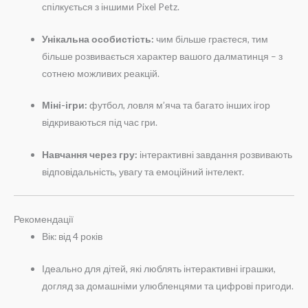
спілкується з іншими Pixel Petz.
Унікальна особистість:
чим більше граєтеся, тим
більше розвивається характер вашого далматинця – з
сотнею можливих реакцій.
Міні-ігри:
футбол, ловля м’яча та багато інших ігор
відкриваються під час гри.
Навчання через гру:
інтерактивні завдання розвивають
відповідальність, увагу та емоційний інтелект.
Рекомендації
Вік: від 4 років
Ідеально для дітей, які люблять інтерактивні іграшки,
догляд за домашніми улюбленцями та цифрові пригоди.