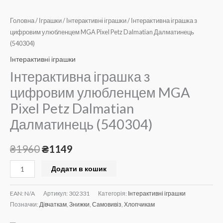
кількість
Головна
/
Іграшки
/
Інтерактивні іграшки
/ Інтерактивна іграшка з
цифровим улюбленцем MGA Pixel Petz Dalmatian Далматинець
(540304)
Інтерактивні іграшки
Інтерактивна іграшка з
цифровим улюбленцем MGA
Pixel Petz Dalmatian
Далматинець (540304)
₴
1960
₴
1149
Додати в кошик
EAN:
N/A
Артикул:
302331
Категорія:
Інтерактивні іграшки
Позначки:
Дівчаткам
,
Знижки
,
Самовивіз
,
Хлопчикам