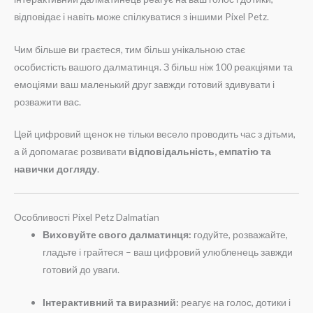
відповідає і навіть може спілкуватися з іншими Pixel Petz.
Чим більше ви граєтеся, тим більш унікальною стає
особистість вашого далматинця. З більш ніж 100 реакціями та
емоціями ваш маленький друг завжди готовий здивувати і
розважити вас.
Цей цифровий щенок не тільки весело проводить час з дітьми,
а й допомагає розвивати
відповідальність, емпатію та
навички догляду
.
Особливості Pixel Petz Dalmatian
Виховуйте свого далматинця:
годуйте, розважайте,
гладьте і грайтеся – ваш цифровий улюбленець завжди
готовий до уваги.
Інтерактивний та виразний:
реагує на голос, дотики і