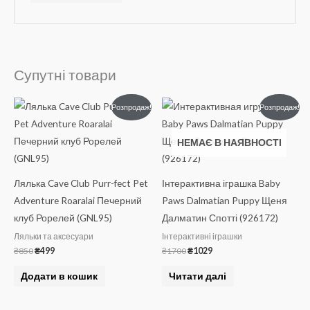
Супутні товари
Оригінальна
Поточна
Оригінальна
Поточна
Розпродаж!
Розпродаж!
ціна:
ціна:
ціна:
ціна:
₴850.
₴499.
₴1700.
₴1029.
НЕМАЄ В НАЯВНОСТІ
Лялька Cave Club Purr-fect Pet
Інтерактивна іграшка Baby
Adventure Roaralai Печерний
Paws Dalmatian Puppy Щеня
клуб Рорелей (GNL95)
Далматин Спотті (926172)
Ляльки та аксесуари
Інтерактивні іграшки
₴
850
₴
499
₴
1700
₴
1029
Додати в кошик
Читати далі