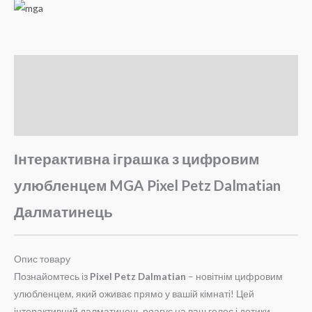
Опис
Brand
Відгуки (0)
Інтерактивна іграшка з цифровим
улюбленцем MGA Pixel Petz Dalmatian
Далматинець
Опис товару
Познайомтесь із
Pixel Petz Dalmatian
– новітнім цифровим
улюбленцем, який оживає прямо у вашій кімнаті! Цей
інтерактивний далматинець реагує на ваш голос і дотики,