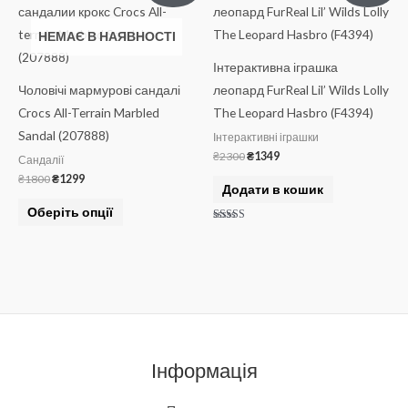
товар
₴1800.
₴1299.
₴2300.
₴1349.
має
НЕМАЄ В НАЯВНОСТІ
кілька
Інтерактивна іграшка
варіантів.
Чоловічі мармурові сандалі
леопард FurReal Lil’ Wilds Lolly
Параметри
Crocs All-Terrain Marbled
The Leopard Hasbro (F4394)
можна
Sandal (207888)
Інтерактивні іграшки
вибрати
₴
2300
₴
1349
Сандалії
на
₴
1800
₴
1299
Додати в кошик
сторінці
Оберіть опції
товару
Оцінено в
5.00
з 5
Інформація