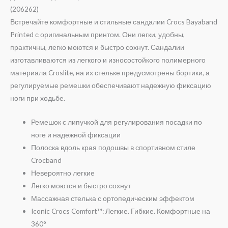
(206262)
Встречайте комфортные и стильные сандалии Crocs Bayaband
Printed с оригинальным принтом. Они легки, удобны,
практичны, легко моются и быстро сохнут. Сандалии
изготавливаются из легкого и износостойкого полимерного
материала Croslite, на их стельке предусмотрены бортики, а
регулируемые ремешки обеспечивают надежную фиксацию
ноги при ходьбе.
Ремешок с липучкой для регулирования посадки по
ноге и надежной фиксации
Полоска вдоль края подошвы в спортивном стиле
Crocband
Невероятно легкие
Легко моются и быстро сохнут
Массажная стелька с ортопедическим эффектом
Iconic Crocs Comfort™: Легкие. Гибкие. Комфортные на
360°