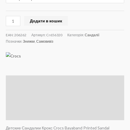
Додати в кошик
EAN:
206262
Артикул:
Cr656320
Категорія:
Сандалії
Позначки:
Знижки
,
Самовивіз
Опис
Додаткова інформація
Brand
Відгуки (0)
Детские Сандалии Крокс Crocs Bayaband Printed Sandal