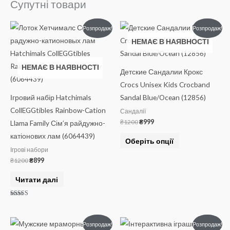
Супутні товари
Оригінальна
Поточна
Оригінальна
Поточна
Цей
Розпродаж!
Розпродаж!
ціна:
ціна:
ціна:
ціна:
товар
НЕМАЄ В НАЯВНОСТІ
₴1200.
₴899.
₴1200.
₴999.
має
кілька
НЕМАЄ В НАЯВНОСТІ
Детские Сандалии Крокс
варіантів.
Crocs Unisex Kids Crocband
Параметри
Ігровий набір Hatchimals
Sandal Blue/Ocean (12856)
можна
CollEGGtibles Rainbow-Cation
Сандалії
вибрати
₴
1200
₴
999
Llama Family Сім’я райдужно-
на
катіонових лам (6064439)
Оберіть опції
сторінці
Ігрові набори
товару
₴
1200
₴
899
Читати далі
Оцінено в
5.00
з 5
Оригінальна
Поточна
Оригінальна
Поточна
Цей
Розпродаж!
Розпродаж!
ціна:
ціна:
ціна:
ціна: